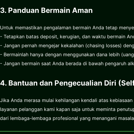
3. Panduan Bermain Aman
Untuk memastikan pengalaman bermain Anda tetap menyen
- Tetapkan batas deposit, kerugian, dan waktu bermain An
- Jangan pernah mengejar kekalahan (chasing losses) den
- Bermainlah hanya dengan menggunakan dana lebih (uang 
- Jangan bermain saat Anda berada di bawah pengaruh alk
4. Bantuan dan Pengecualian Diri (Sel
Jika Anda merasa mulai kehilangan kendali atas kebiasaa
layanan pelanggan kami kapan saja untuk meminta penutu
dari lembaga-lembaga profesional yang menangani masal