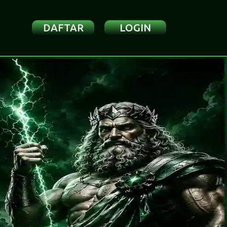
DAFTAR
LOGIN