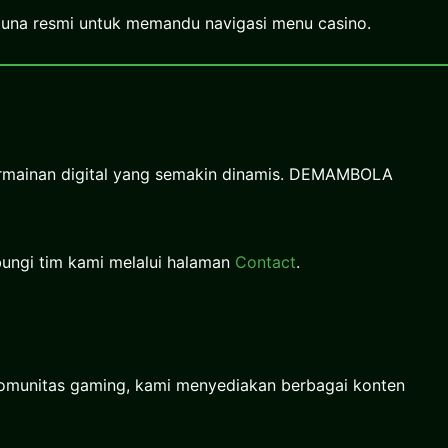
una resmi untuk memandu navigasi menu casino.
 permainan digital yang semakin dinamis. DEMAMBOLA
bungi tim kami melalui halaman
Contact
.
 komunitas gaming, kami menyediakan berbagai konten