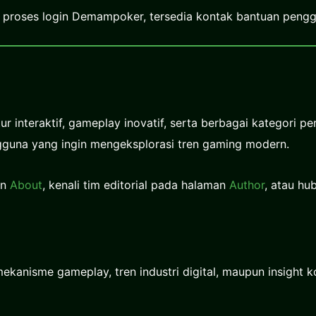
roses login Demampoker, tersedia kontak bantuan pengg
ur interaktif, gameplay inovatif, serta berbagai kategori
guna yang ingin mengeksplorasi tren gaming modern.
an
About
, kenali tim editorial pada halaman
Author
, atau hu
ekanisme gameplay, tren industri digital, maupun insight