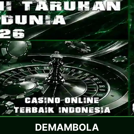
DEMAMBOLA