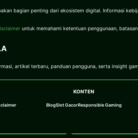
akan bagian penting dari ekosistem digital. Informasi keb
isclaimer
untuk memahami ketentuan penggunaan, batasan in
LA
rmasi, artikel terbaru, panduan pengguna, serta insight gam
KONTEN
sclaimer
Blog
Slot Gacor
Responsible Gaming