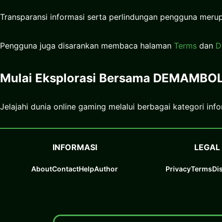
Transparansi informasi serta perlindungan pengguna merup
Pengguna juga disarankan membaca halaman
Terms
dan
D
Mulai Eksplorasi Bersama DEMAMBO
Jelajahi dunia online gaming melalui berbagai kategori info
INFORMASI
LEGAL
About
Contact
Help
Author
Privacy
Terms
Di