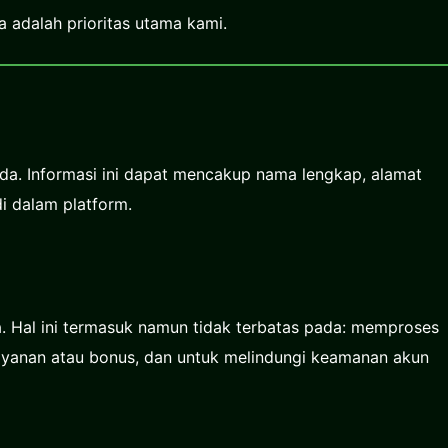
da adalah prioritas utama kami.
a. Informasi ini dapat mencakup nama lengkap, alamat
di dalam platform.
. Hal ini termasuk namun tidak terbatas pada: memproses
 layanan atau bonus, dan untuk melindungi keamanan akun