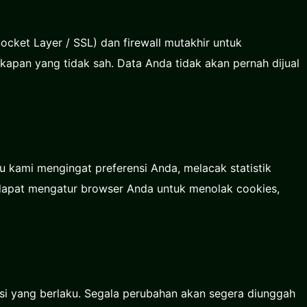
ocket Layer / SSL) dan firewall mutakhir untuk
kapan yang tidak sah. Data Anda tidak akan pernah dijual
kami mengingat preferensi Anda, melacak statistik
da dapat mengatur browser Anda untuk menolak cookies,
si yang berlaku. Segala perubahan akan segera diunggah